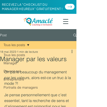
RECEVEZ LA "CHECKLIST DU
MANAGER HEUREUX" GRATUITEMENT !
Post
Tous les posts
18 mai 2023
1 min de lecture
Tous les posts
Manager par les valeurs
Manager
Devenir soi
On parle beaucoup du management 
par les valeurs, alors est-ce un truc à la 
Entreprendre
mode ?!
Portraits de managers
Je pense personnellement que c’est 
essentiel, tant la recherche de sens et 
d’alignement est primordial pour les 