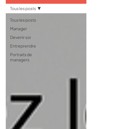
Tous les posts
Tous les posts
Manager
Devenir soi
Entreprendre
Portraits de
managers