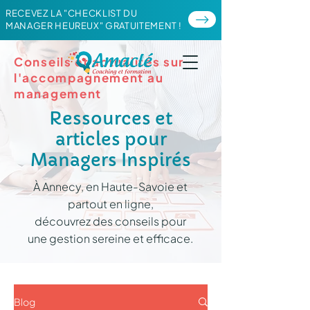
RECEVEZ LA "CHECKLIST DU
MANAGER HEUREUX" GRATUITEMENT !
Conseils et actualités sur
l'accompagnement au
management
Ressources et
articles pour
Managers Inspirés
À Annecy, en Haute-Savoie et
partout en ligne,
découvrez des conseils pour
une gestion sereine et efficace.
Blog