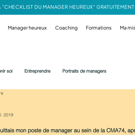
A "CHECKLIST DU MANAGER HEUREUX" GRATUITEMENT 
Manager heureux
Coaching
Formations
Ma mis
nir soi
Entreprendre
Portraits de managers
re
il. 2019
e quittais mon poste de manager au sein de la CMA74, a