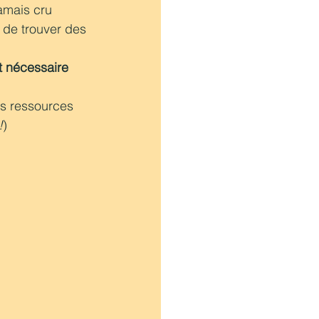
amais cru 
 de trouver des 
t nécessaire 
es ressources 
!
) 