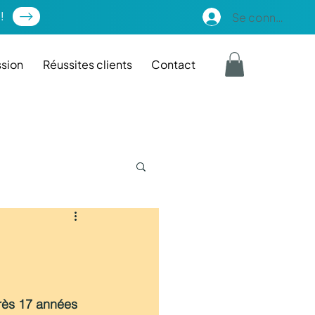
!
Se connecter
sion
Réussites clients
Contact
près 17 années 