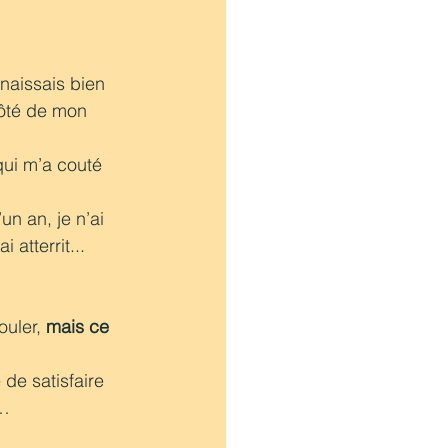
naissais bien 
côté de mon 
qui m’a couté 
’un an, je n’ai 
 atterrit... 
uler, 
mais ce 
 de satisfaire 
… 