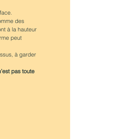
face. 
 comme des 
nt à la hauteur 
erme peut 
ssus, à garder 
’est pas toute 
 