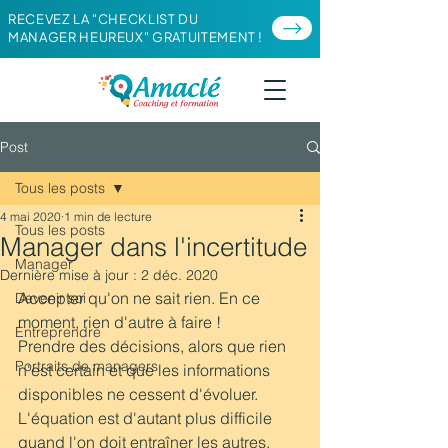
RECEVEZ LA "CHECKLIST DU
MANAGER HEUREUX" GRATUITEMENT !
Post
Tous les posts
4 mai 2020
1 min de lecture
Tous les posts
Manager dans l'incertitude
Manager
Dernière mise à jour :
2 déc. 2020
Accepter qu'on ne sait rien. En ce 
Devenir soi
moment, rien d'autre à faire !
Entreprendre
Prendre des décisions, alors que rien 
Portraits de managers
n'est certain et que les informations 
disponibles ne cessent d'évoluer.
L'équation est d'autant plus difficile 
quand l'on doit entraîner les autres, 