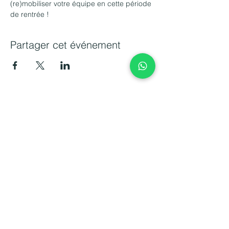
(re)mobiliser votre équipe en cette période 
de rentrée !
Partager cet événement
Transformez votre management avec
sérénité et bienveillance. Votre bien-être
est la clé de la performance collective.
CONTACT
06 15 14 13 10