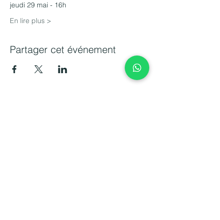
jeudi 29 mai - 16h
En lire plus >
Partager cet événement
Transformez votre management avec
sérénité et bienveillance. Votre bien-être
est la clé de la performance collective.
CONTACT
06 15 14 13 10