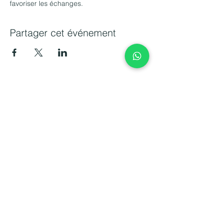
favoriser les échanges.
Partager cet événement
Transformez votre management avec
sérénité et bienveillance. Votre bien-être
est la clé de la performance collective.
CONTACT
06 15 14 13 10
caroline.mondange@amacle.fr