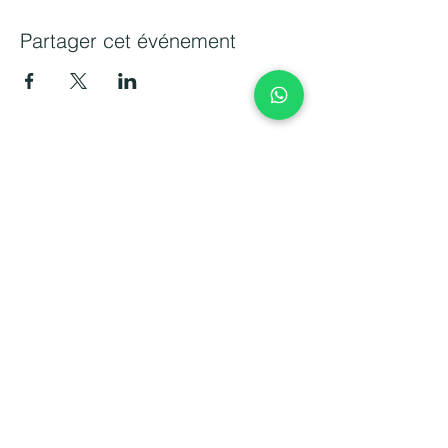
Partager cet événement
Transformez votre management avec
sérénité et bienveillance. Votre bien-être
est la clé de la performance collective.
CONTACT
06 15 14 13 10
caroline.mondange@amacle.fr