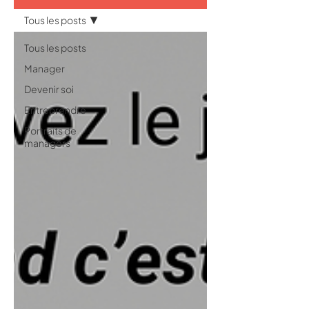
Tous les posts
Tous les posts
Manager
Devenir soi
Entreprendre
Portraits de
managers