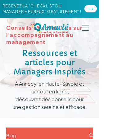
RECEVEZ LA "CHECKLIST DU
MANAGER HEUREUX" GRATUITEMENT !
Conseils et actualités sur
l'accompagnement au
management
Ressources et
articles pour
Managers Inspirés
À Annecy, en Haute-Savoie et
partout en ligne,
découvrez des conseils pour
une gestion sereine et efficace.
Blog