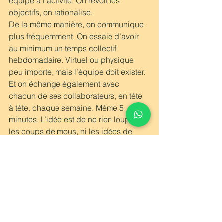
équipe à l’activité. On revoit les 
objectifs, on rationalise.
De la même manière, on communique 
plus fréquemment. On essaie d’avoir 
au minimum un temps collectif 
hebdomadaire. Virtuel ou physique 
peu importe, mais l’équipe doit exister. 
Et on échange également avec 
chacun de ses collaborateurs, en tête 
à tête, chaque semaine. Même 5 
minutes. L’idée est de ne rien louper. Ni 
les coups de mous, ni les idées de 
génie.
Parce que c’est ceux qui font qui 
savent, et que c’est par eux, par le 
terrain, que l’entreprise trouvera les 
solutions pour faire face à ce défi 
incroyable.