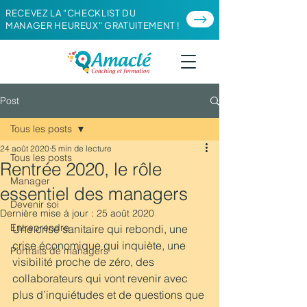
RECEVEZ LA "CHECKLIST DU
MANAGER HEUREUX" GRATUITEMENT !
Post
Tous les posts
24 août 2020
5 min de lecture
Tous les posts
Rentrée 2020, le rôle
Manager
essentiel des managers
Devenir soi
Dernière mise à jour :
25 août 2020
Entreprendre
Une crise sanitaire qui rebondi, une 
crise économique qui inquiète, une 
Portraits de managers
visibilité proche de zéro, des 
collaborateurs qui vont revenir avec 
plus d’inquiétudes et de questions que 