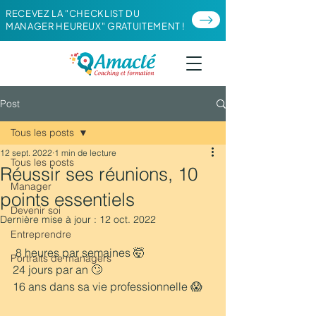
RECEVEZ LA "CHECKLIST DU
MANAGER HEUREUX" GRATUITEMENT !
Post
Tous les posts
12 sept. 2022
1 min de lecture
Tous les posts
Réussir ses réunions, 10
Manager
points essentiels
Devenir soi
Dernière mise à jour :
12 oct. 2022
Entreprendre
 8 heures par semaines 🤯
Portraits de managers
24 jours par an 🙄
16 ans dans sa vie professionnelle 😱