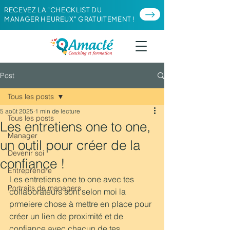
RECEVEZ LA "CHECKLIST DU
MANAGER HEUREUX" GRATUITEMENT !
Post
Tous les posts
5 août 2025
1 min de lecture
Tous les posts
Les entretiens one to one,
Manager
un outil pour créer de la
Devenir soi
confiance !
Entreprendre
Les entretiens one to one avec tes 
Portraits de managers
collaborateurs sont selon moi la 
prmeiere chose à mettre en place pour 
créer un lien de proximité et de 
confiance avec chacun de tes 