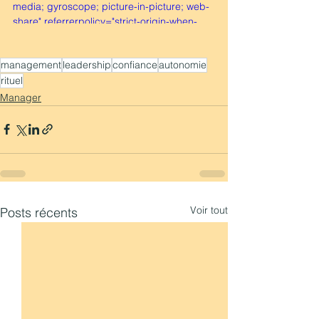
media; gyroscope; picture-in-picture; web-
share" referrerpolicy="strict-origin-when-
cross-origin" allowfullscreen></iframe>
management
leadership
confiance
autonomie
rituel
Manager
Voir tout
Posts récents