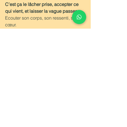
C’est ça le lâcher prise, accepter ce 
qui vient, et laisser la vague passer.
Ecouter son corps, son ressenti, son 
cœur. 
Alors acceptons de n’être pas tout 
puissant.
 Si nous en doutions, je crois 
que la situation actuelle nous le 
rappelle cruellement. Alors soyons 
humbles et bienveillants envers nous-
même.
Ne restons pas isolés,
 le lien avec 
notre famille, nos amis, nos réseaux 
sont primordiaux. Pour rester nous-
mêmes, pour rester humains, pour 
continuer à échanger, débattre, 
s’émouvoir ensemble et surtout rire, de 
tout et en premier lieu de cette situation.