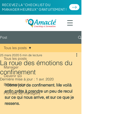
RECEVEZ LA "CHECKLIST DU
MANAGER HEUREUX" GRATUITEMENT !
Post
Tous les posts
25 mars 2020
5 min de lecture
Tous les posts
La roue des émotions du
Manager
confinement
Devenir soi
Dernière mise à jour :
1 avr. 2020
Entreprendre
10ème jour de confinement. Me voilà 
enfin prête à prendre un peu de recul 
Portraits de managers
sur ce qui nous arrive, et sur ce que je 
ressens.