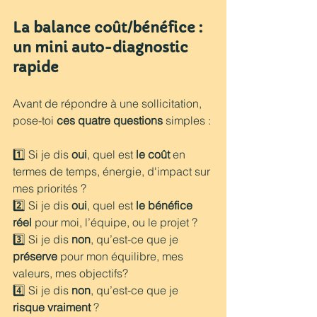
La balance coût/bénéfice : 
un mini auto-diagnostic 
rapide
Avant de répondre à une sollicitation, 
pose-toi 
ces quatre questions
 simples :
1️⃣ Si je dis 
oui
, quel est 
le coût
 en 
termes de temps, énergie, d'impact sur 
mes priorités ?
2️⃣ Si je dis 
oui
, quel est 
le bénéfice 
réel
 pour moi, l’équipe, ou le projet ?
3️⃣ Si je dis 
non
, qu’est-ce que je 
préserve
 pour mon équilibre, mes 
valeurs, mes objectifs?
4️⃣ Si je dis 
non
, qu’est-ce que je 
risque vraiment
 ?