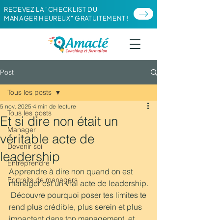
RECEVEZ LA "CHECKLIST DU
MANAGER HEUREUX" GRATUITEMENT !
Post
Tous les posts
5 nov. 2025
4 min de lecture
Tous les posts
Et si dire non était un
Manager
véritable acte de
Devenir soi
leadership
Entreprendre
Apprendre à dire non quand on est 
Portraits de managers
manager est un vrai acte de leadership.
 Découvre pourquoi poser tes limites te 
rend plus crédible, plus serein et plus 
impactant dans ton management, et 